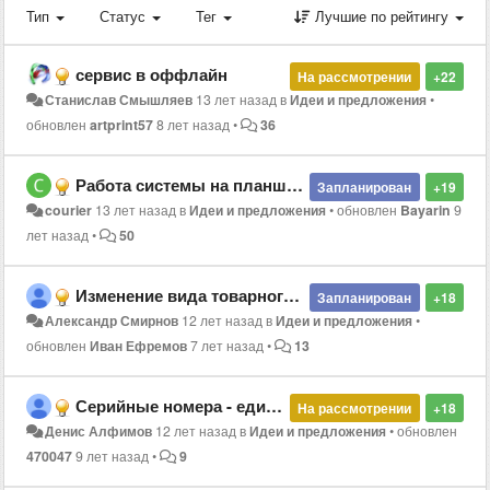
Тип
Статус
Тег
Лучшие по рейтингу
сервис в оффлайн
На рассмотрении
+22
Станислав Смышляев
13 лет назад
в
Идеи и предложения
•
обновлен
artprint57
8 лет назад
•
36
Работа системы на планшете
Запланирован
+19
courier
13 лет назад
в
Идеи и предложения
•
обновлен
Bayarin
9
лет назад
•
50
Изменение вида товарного чека
Запланирован
+18
Александр Смирнов
12 лет назад
в
Идеи и предложения
•
обновлен
Иван Ефремов
7 лет назад
•
13
Серийные номера - единственное что останавливает от использования системы
На рассмотрении
+18
Денис Алфимов
12 лет назад
в
Идеи и предложения
•
обновлен
470047
9 лет назад
•
9