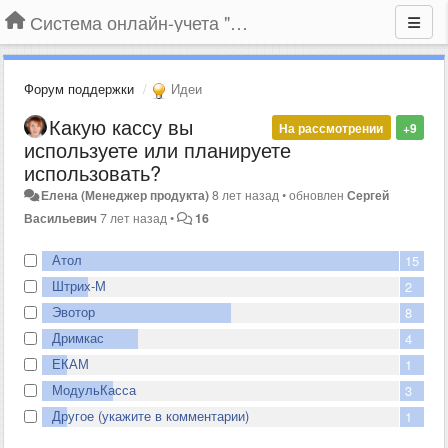
Система онлайн-учета "Большая Птица"
Форум поддержки
Идеи
Какую кассу вы
На рассмотрении
+9
используете или планируете
использовать?
Елена (Менеджер продукта)
8 лет назад
•
обновлен
Сергей
Васильевич
7 лет назад
•
16
Атол
15
Штрих-М
2
Эвотор
8
Дримкас
4
ЕКАМ
1
МодульКасса
3
Другое (укажите в комментарии)
1