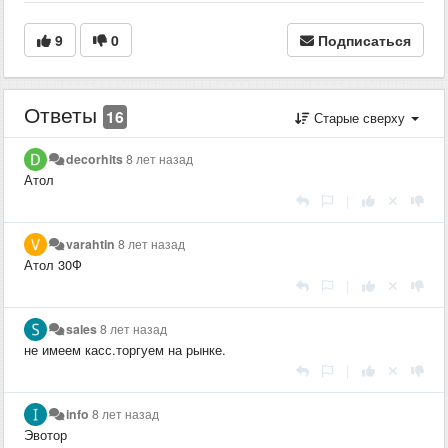
9
0
Подписаться
Ответы
16
Старые сверху
decorhits
8 лет назад
Атол
|
varahtin
8 лет назад
Атол 30Ф
|
sales
8 лет назад
не имеем касс.торгуем на рынке.
|
info
8 лет назад
Эвотор