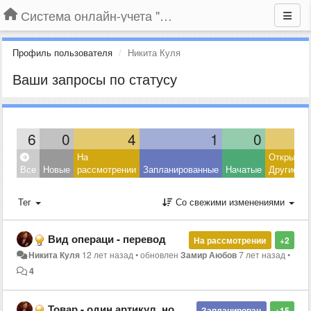
Система онлайн-учета "Большая Птица"
Профиль пользователя
Никита Куля
Ваши запросы по статусу
6
0
4
1
0
На
Открытые
Все
Новые
рассмотрении
Запланированные
Начатые
Другие
Тег
Со свежими изменениями
Вид операци - перевод
На рассмотрении
+2
Никита Куля
12 лет назад
•
обновлен
Замир Аюбов
7 лет назад
•
4
Товар - один артикул, но несколько размеров (для одежды)
Запланирован
+15