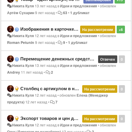
Никита Куля
13 лет назад
в
Идеи и предложения
•
обновлен
Артём Сухарин
9 лет назад
•
63
•
1 дубликат
Изображения в карточке товара.
На рассмотрении
+6
Никита Куля
12 лет назад
в
Идеи и предложения
•
обновлен
Roman Petunin
9 лет назад
•
9
•
1 дубликат
Перемещение денежных средств между кассой и счетом
Отвечен
0
Никита Куля
13 лет назад
в
Идеи и предложения
•
обновлен
Andrey
11 лет назад
•
2
Столбец с артикулом в накладной
На рассмотрении
0
Никита Куля
12 лет назад
•
обновлен
Елена (Менеджер
продукта)
12 лет назад
•
7
Экспорт товаров и цен для интернет-магазина
На рассмотрении
0
Никита Куля
12 лет назад
в
Идеи и предложения
•
обновлен
Олег (Директор по разработке)
12 лет назад
•
2