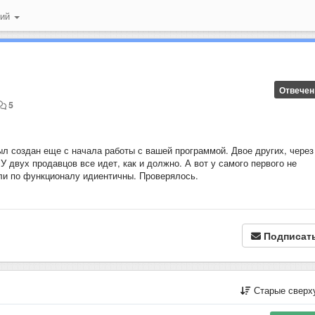
ний
Отвечен
5
ыл создан еще с начала работы с вашей программой. Двое других, через
У двух продавцов все идет, как и должно. А вот у самого первого не
ли по функционалу идиентичны. Проверялось.
Подписат
Старые сверх