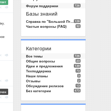
твет
Форум поддержки
726
Базы знаний
Справка по "Большой Птице"
128
бку.
Частые вопросы (FAQ)
32
ное
Категории
Все темы
726
Общие вопросы
23
Идеи и предложения
139
Техподдержка
73
Наши планы
3
Отзывы
2
Обсуждение релизов
13
Без категории
473
ечен