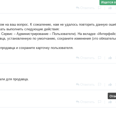
Ищется о
Ответить
|
том на ваш вопрос. К сожалению, нам не удалось повторить данную оши
вать выполнить следующие действия:
– Сервис – Администрирование – Пользователи). На вкладке «Интерфейс
вца, установленную по умолчанию, сохраните изменения (это обязатель
 продавца и сохраните карточку пользователя.
Ответить
|
али для продавца.
Ответить
|
Отв
Ответить
|