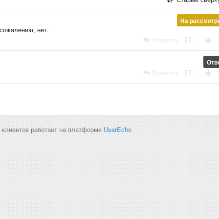
На рассмотр
сожалению, нет.
Ответить
|
Отв
Ответить
|
 клиентов работает на платформе
UserEcho