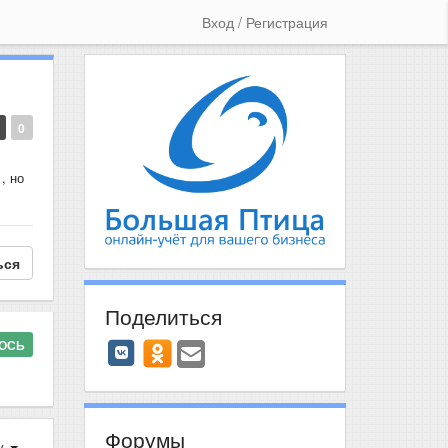
Вход / Регистрация
0
, но
ься
Поделиться
ЛОСЬ
Форумы
у