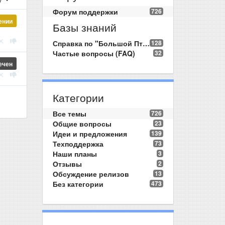
Форум поддержки
726
ении
Базы знаний
Справка по "Большой Птице"
128
Частые вопросы (FAQ)
32
ечен
Категории
Все темы
726
Общие вопросы
23
Идеи и предложения
139
Техподдержка
73
Наши планы
3
Отзывы
2
Обсуждение релизов
13
Без категории
473