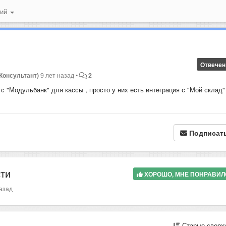
ний
Отвечен
Консультант)
9 лет назад
•
2
с "Модульбанк" для кассы , просто у них есть интеграция с "Мой склад" 
Подписат
сти
ХОРОШО, МНЕ ПОНРАВИ
назад
Старые сверх