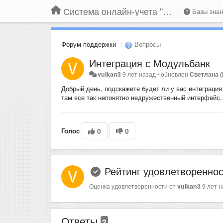
Система онлайн-учета "Большая Птица"
Базы зна
Форум поддержки
Вопросы
Интеграция с Модульбанк
vulkan3
9 лет назад
•
обновлен
Светлана (
Добрый день, подскажите будет ли у вас интеграция 
там все так непонятно недружественный интерфейс.
Голос
0
0
Рейтинг удовлетворенно
Оценка удовлетворенности от
vulkan3
9 лет 
Ответы
2