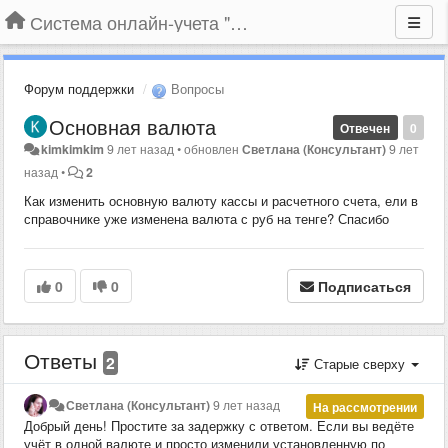
Система онлайн-учета "Большая Птица"
Форум поддержки
Вопросы
Основная валюта
Отвечен
0
kimkimkim
9 лет назад
•
обновлен
Светлана (Консультант)
9 лет
назад
•
2
Как изменить основную валюту кассы и расчетного счета, ели в
справочнике уже изменена валюта с руб на тенге? Спасибо
0
0
Подписаться
Ответы
2
Старые сверху
Светлана (Консультант)
9 лет назад
На рассмотрении
Добрый день! Простите за задержку с ответом.
Если вы ведёте
учёт в одной валюте и просто изменили установленную по