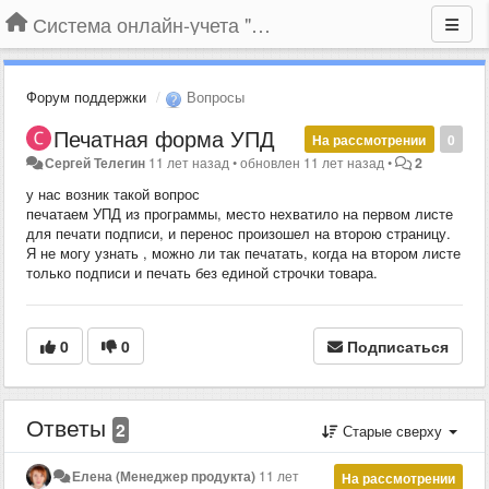
Система онлайн-учета "Большая Птица"
Форум поддержки
Вопросы
Печатная форма УПД
На рассмотрении
0
Сергей Телегин
11 лет назад
•
обновлен
11 лет назад
•
2
у нас возник такой вопрос
печатаем УПД из программы, место нехватило на первом листе
для печати подписи, и перенос произошел на второю страницу.
Я не могу узнать , можно ли так печатать, когда на втором листе
только подписи и печать без единой строчки товара.
0
0
Подписаться
Ответы
2
Старые сверху
Елена (Менеджер продукта)
11 лет
На рассмотрении