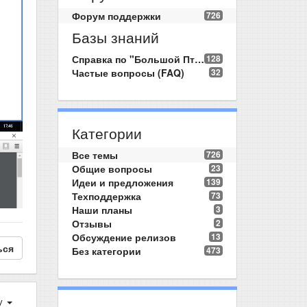
Форум поддержки
726
Базы знаний
Справка по "Большой Птице"
128
Частые вопросы (FAQ)
32
Категории
Все темы
726
Общие вопросы
23
Идеи и предложения
139
Техподдержка
73
Наши планы
3
Отзывы
2
Обсуждение релизов
13
ься
Без категории
473
у