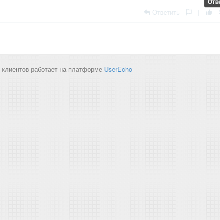
Отв
Ответить
|
 клиентов работает на платформе
UserEcho