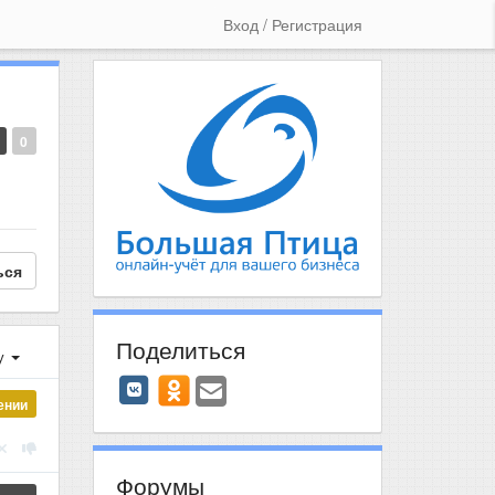
Вход / Регистрация
0
ься
Поделиться
у
ении
Форумы