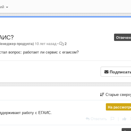
ний
ГАИС?
Отвечен
Менеджер продукта)
10 лет назад
•
2
тал вопрос: работает ли сервис с егаисом?
Подписат
Старые сверх
На рассмотр
оддерживает работу с ЕГАИС.
Ответить
|