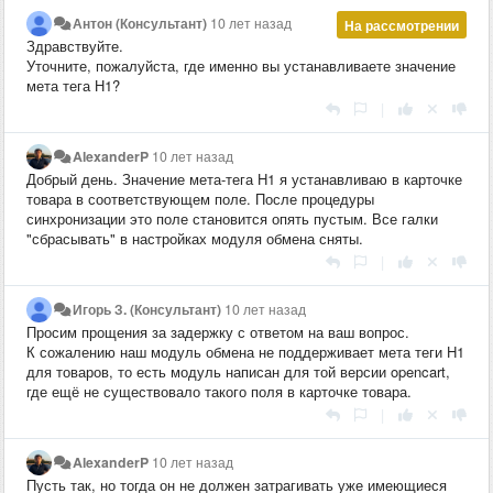
Антон (Консультант)
10 лет назад
На рассмотрении
Здравствуйте.
Уточните, пожалуйста, где именно вы устанавливаете значение
мета тега Н1?
|
AlexanderP
10 лет назад
Добрый день. Значение мета-тега H1 я устанавливаю в карточке
товара в соответствующем поле. После процедуры
синхронизации это поле становится опять пустым. Все галки
"сбрасывать" в настройках модуля обмена сняты.
|
Игорь З. (Консультант)
10 лет назад
Просим прощения за задержку с ответом на ваш вопрос.
К сожалению наш модуль обмена не поддерживает мета теги H1
для товаров, то есть модуль написан для той версии opencart,
где ещё не существовало такого поля в карточке товара.
|
AlexanderP
10 лет назад
Пусть так, но тогда он не должен затрагивать уже имеющиеся