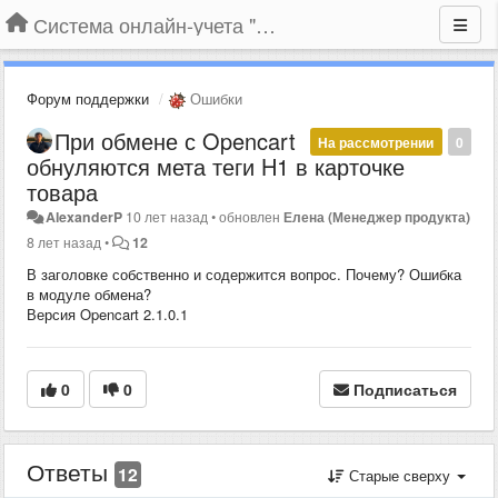
Система онлайн-учета "Большая Птица"
Форум поддержки
Ошибки
При обмене с Opencart
На рассмотрении
0
обнуляются мета теги H1 в карточке
товара
AlexanderP
10 лет назад
•
обновлен
Елена (Менеджер продукта)
8 лет назад
•
12
В заголовке собственно и содержится вопрос. Почему? Ошибка
в модуле обмена?
Версия Opencart 2.1.0.1
0
0
Подписаться
Ответы
12
Старые сверху