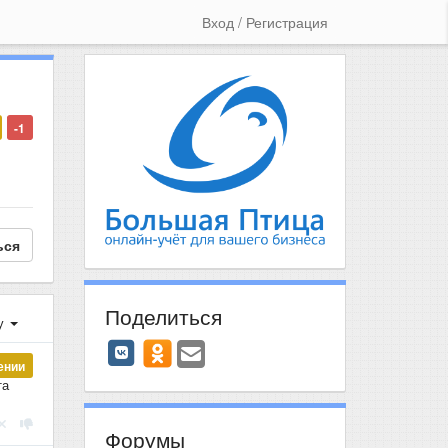
Вход / Регистрация
-1
ься
Поделиться
у
ении
та
Форумы