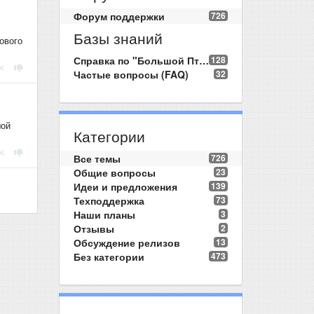
Форум поддержки
726
Базы знаний
ового
Справка по "Большой Птице"
128
Частые вопросы (FAQ)
32
шой
Категории
Все темы
726
Общие вопросы
23
Идеи и предложения
139
Техподдержка
73
Наши планы
3
Отзывы
2
Обсуждение релизов
13
Без категории
473