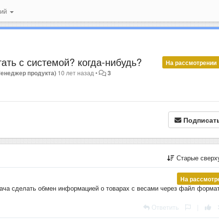
ний
ать с системой? когда-нибудь?
На рассмотрении
Менеджер продукта)
10 лет назад
•
3
Подписат
Старые сверх
На рассмотр
дача сделать обмен информацией о товарах с весами через файл форма
Ответить
|