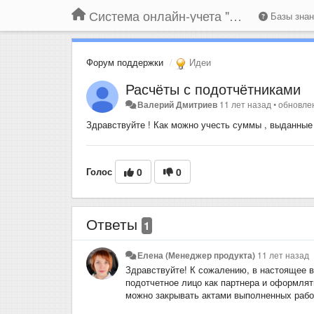
Система онлайн-учета "Большая Птица"
Базы зна
Форум поддержки
Идеи
Расчёты с подотчётниками
Валерий Дмитриев
11 лет назад
•
обновл
Здравствуйте ! Как можно учесть суммы , выданные 
Голос
0
0
Ответы
1
Елена (Менеджер продукта)
11 лет назад
Здравствуйте! К сожалению, в настоящее в
подотчетное лицо как партнера и оформля
можно закрывать актами выполненных рабо