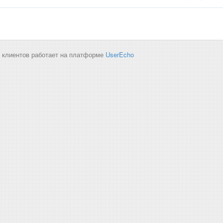
 клиентов работает на платформе
UserEcho