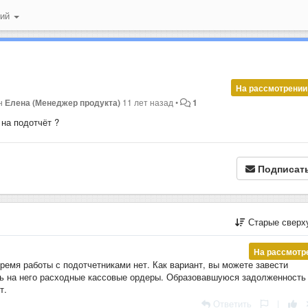
ний
На рассмотрении
ен
Елена (Менеджер продукта)
11 лет назад
•
1
на подотчёт ?
Подписат
Старые сверх
На рассмотр
ремя работы с подотчетниками нет. Как вариант, вы можете завести
ть на него расходные кассовые ордеры. Образовавшуюся задолженность
т.
Ответить
|