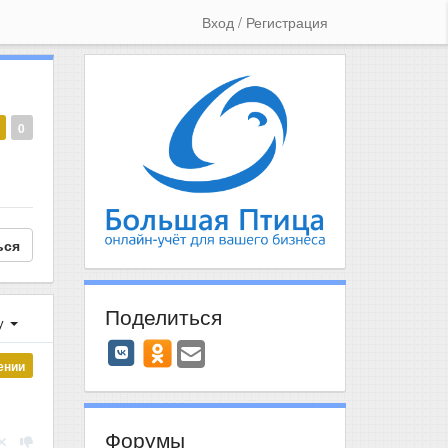
Вход / Регистрация
0
ься
Поделиться
у
ении
Форумы