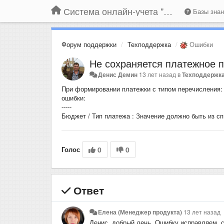
Система онлайн-учета "Большая Птица"
Базы зна
Форум поддержки
Техподдержка
Ошибки
Не сохраняется платежное п
Денис Демин
13 лет назад
в
Техподдержк
При формировании платежки с типом перечисления: 
ошибки:
-----
Бюджет / Тип платежа : Значение должно быть из списка:
Голос
0
0
Ответ
Елена (Менеджер продукта)
13 лет назад
Денис, добрый день. Ошибку исправляем, 