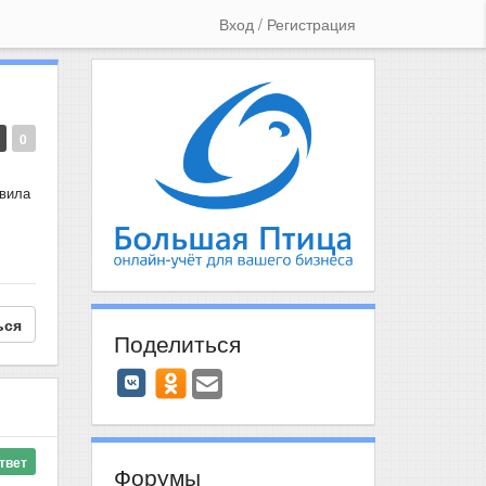
Вход / Регистрация
0
явила
ься
Поделиться
твет
Форумы