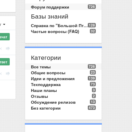
Форум поддержки
726
Базы знаний
у
Справка по "Большой Птице"
128
Частые вопросы (FAQ)
32
ачат
Категории
твет
Все темы
726
Общие вопросы
23
Идеи и предложения
139
Техподдержка
73
Наши планы
3
Отзывы
2
Обсуждение релизов
13
Без категории
473