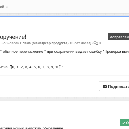
ний
оручение!
Исправлен
а
•
обновлен
Елена (Менеджер продукта)
13 лет назад
•
0
" обычное перечисление " при сохранении выдает ошибку "Проверка вы
 [[0, 1, 2, 3, 4, 5, 6, 7, 8, 9, 10]]"
Подписат
О
сегодня ночью выложим обновление.