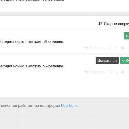
Старые сверх
Н
сегодня ночью выложим обновление.
Ответить
|
Исправлен
О
сегодня ночью выложим обновление.
Ответить
|
 клиентов работает на платформе
UserEcho