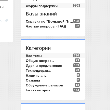
Форум поддержки
726
в и
Базы знаний
Справка по "Большой Птице"
128
Частые вопросы (FAQ)
32
Категории
Все темы
726
Общие вопросы
23
Идеи и предложения
139
Техподдержка
73
Наши планы
3
Отзывы
2
Обсуждение релизов
13
Без категории
473