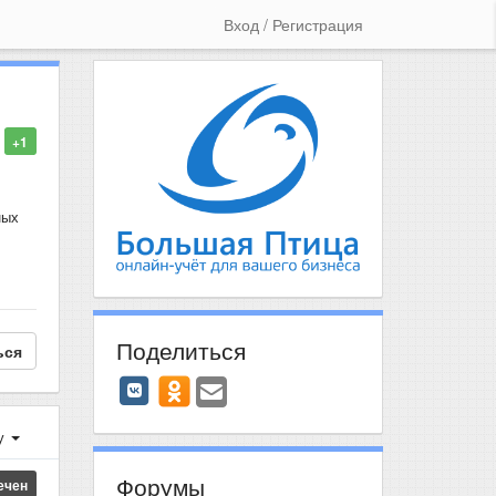
Вход / Регистрация
+1
ных
Поделиться
ься
у
Форумы
ечен