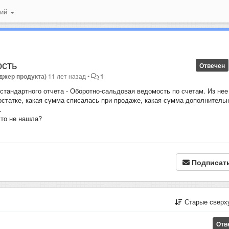
ний
ость
Отвечен
джер продукта)
11 лет назад
•
1
 стандартного отчета - Оборотно-сальдовая ведомость по счетам. Из нее
 остатке, какая сумма списалась при продаже, какая сумма дополнитель
.
сто не нашла?
Подписат
Старые сверх
Отв