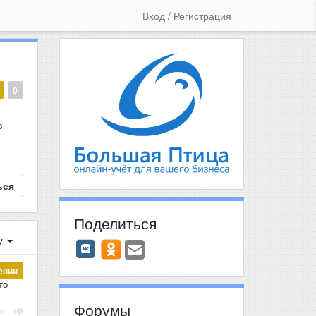
Вход / Регистрация
0
о
ься
Поделиться
у
ении
то
Форумы