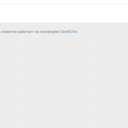
 клиентов работает на платформе
UserEcho