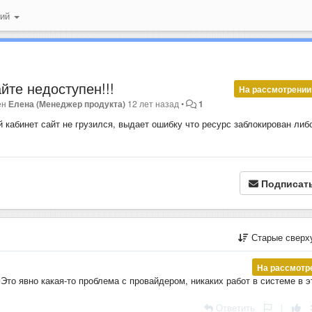
ний
йте недоступен!!!
На рассмотрении
ен
Елена (Менеджер продукта)
12 лет назад
•
1
й кабинет сайт не грузился, выдает ошибку что ресурс заблокирован либ
Подписат
Старые сверх
На рассмотр
 Это явно какая-то проблема с провайдером, никаких работ в системе в э
Ответить
|