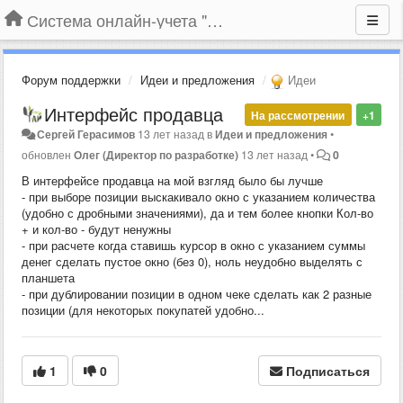
Система онлайн-учета "Большая Птица"
Форум поддержки
Идеи и предложения
Идеи
Интерфейс продавца
На рассмотрении
+1
Сергей Герасимов
13 лет назад
в
Идеи и предложения
•
обновлен
Олег (Директор по разработке)
13 лет назад
•
0
В интерфейсе продавца на мой взгляд было бы лучше
- при выборе позиции выскакивало окно с указанием количества
(удобно с дробными значениями), да и тем более кнопки Кол-во
+ и кол-во - будут ненужны
- при расчете когда ставишь курсор в окно с указанием суммы
денег сделать пустое окно (без 0), ноль неудобно выделять с
планшета
- при дублировании позиции в одном чеке сделать как 2 разные
позиции (для некоторых покупатей удобно...
1
0
Подписаться