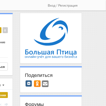
Вход / Регистрация
0
ение
ься
Поделиться
у
ении
Форумы