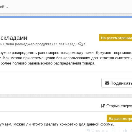
ний
 складами
На рассмотрении
ен
Елена (Менеджер продукта)
11 лет назад
•
1
й нужно распределять равномерно товар между ними. Документ перемещ
е. Как можно при перемещении без использования доп. отчетов смотреть
 более полного равномерного распределения товара.
Подписат
Старые сверх
На рассмотр
умаем, можно ли что-то сделать конкретно для данной формы.
Ответить
|