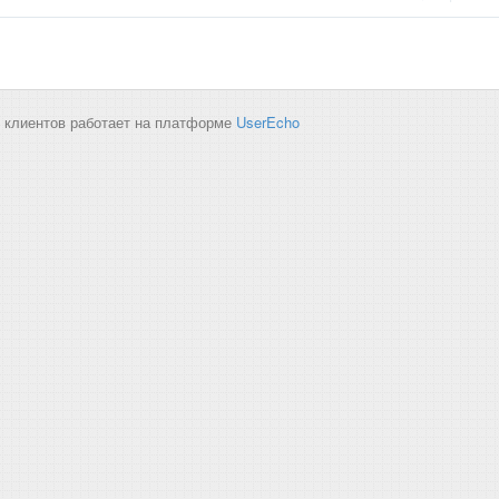
 клиентов работает на платформе
UserEcho