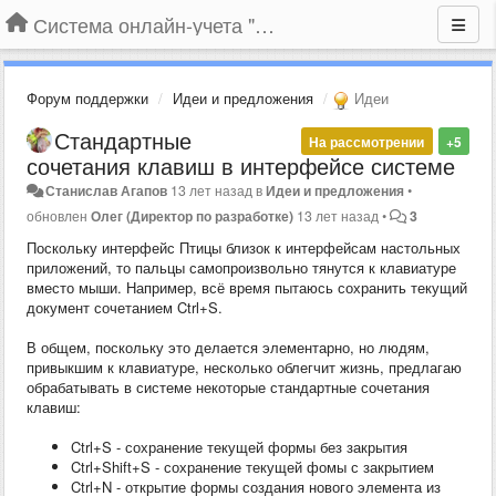
Система онлайн-учета "Большая Птица"
Форум поддержки
Идеи и предложения
Идеи
Стандартные
На рассмотрении
+5
сочетания клавиш в интерфейсе системе
Станислав Агапов
13 лет назад
в
Идеи и предложения
•
обновлен
Олег (Директор по разработке)
13 лет назад
•
3
Поскольку интерфейс Птицы близок к интерфейсам настольных
приложений, то пальцы самопроизвольно тянутся к клавиатуре
вместо мыши. Например, всё время пытаюсь сохранить текущий
документ сочетанием Ctrl+S.
В общем, поскольку это делается элементарно, но людям,
привыкшим к клавиатуре, несколько облегчит жизнь, предлагаю
обрабатывать в системе некоторые стандартные сочетания
клавиш:
Ctrl+S - сохранение текущей формы без закрытия
Ctrl+Shift+S - сохранение текущей фомы с закрытием
Ctrl+N - открытие формы создания нового элемента из