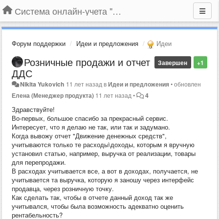
Система онлайн-учета "Большая Птица"
Форум поддержки
Идеи и предложения
Идеи
Розничные продажи и отчет
Завершен
+1
ДДС
Nikita Yukovich
11 лет назад
в
Идеи и предложения
•
обновлен
Елена (Менеджер продукта)
11 лет назад
•
4
Здравствуйте!
Во-первых, большое спасибо за прекрасный сервис.
Интересует, что я делаю не так, или так и задумано.
Когда вывожу отчет "Движение денежных средств",
учитываются только те расходы\доходы, которым я вручную
установил статью, например, выручка от реализации, товары
для перепродажи.
В расходах учитывается все, а вот в доходах, получается, не
учитывается та выручка, которую я заношу через интерфейс
продавца, через розничную точку.
Как сделать так, чтобы в отчете данный доход так же
учитывался, чтобы была возможность адекватно оценить
рентабельность?