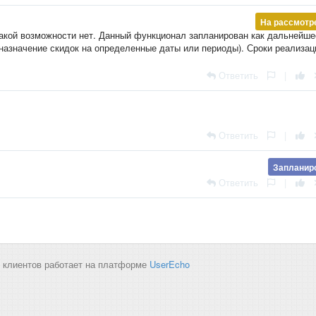
На рассмотр
такой возможности нет. Данный функционал запланирован как дальнейше
 назначение скидок на определенные даты или периоды). Сроки реализац
Ответить
|
Ответить
|
Запланир
Ответить
|
 клиентов работает на платформе
UserEcho