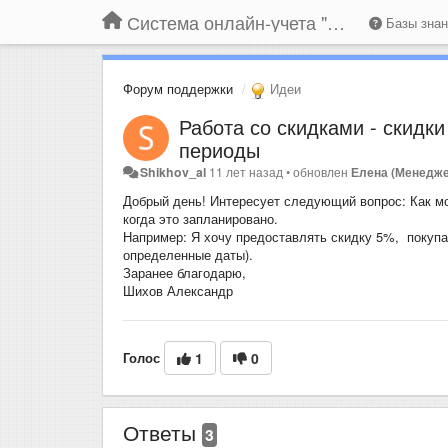
Система онлайн-учета "Большая Птица"
Базы зна
Форум поддержки
Идеи
Работа со скидками - скидк
периоды
Shikhov_al
11 лет назад
•
обновлен
Елена (Менедже
Добрый день! Интересует следующий вопрос: Как мо
когда это запланировано.
Например: Я хочу предоставлять скидку 5%, покупа
определенные даты).
Заранее благодарю,
Шихов Александр
Голос
1
0
Ответы
3