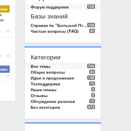
Форум поддержки
726
ении
Базы знаний
е
ии
Справка по "Большой Птице"
128
Частые вопросы (FAQ)
32
Категории
Все темы
726
ован
Общие вопросы
23
Идеи и предложения
139
Техподдержка
73
Наши планы
3
Отзывы
2
Обсуждение релизов
13
Без категории
473