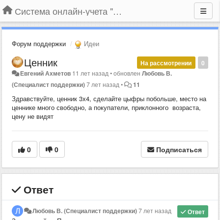
Система онлайн-учета "Большая Птица"
Форум поддержки
Идеи
Ценник
На рассмотрении
0
Евгений Ахметов
11 лет назад
•
обновлен
Любовь В.
(Специалист поддержки)
7 лет назад
•
11
Здравствуйте, ценник 3х4, сделайте цыфры побольше, место на
ценнике много свободно, а покупатели, приклонного возраста,
цену не видят
0
0
Подписаться
Ответ
Любовь В. (Специалист поддержки)
7 лет назад
Ответ