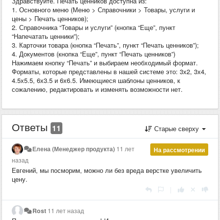
Здравствуйте. Печать ценников доступна из:
1. Основного меню (Меню > Справочники > Товары, услуги и
цены > Печать ценников);
2. Справочника “Товары и услуги” (кнопка “Еще”, пункт
“Напечатать ценники”);
3. Карточки товара (кнопка “Печать”, пункт “Печать ценников”);
4. Документов (кнопка “Еще”, пункт “Печать ценников”)
Нажимаем кнопку “Печать” и выбираем необходимый формат.
Форматы, которые представлены в нашей системе это: 3х2, 3х4,
4.5х5.5, 6х3.5 и 6х6.5. Имеющиеся шаблоны ценников, к
сожалению, редактировать и изменять возможности нет.
Ответы
11
Старые сверху
Елена (Менеджер продукта)
11 лет
На рассмотрении
назад
Евгений, мы посморим, можно ли без вреда верстке увеличить
цену.
|
Rost
11 лет назад