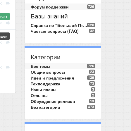
Форум поддержки
726
Базы знаний
ачат
Справка по "Большой Птице"
128
Частые вопросы (FAQ)
32
ршен
Категории
Все темы
726
Общие вопросы
23
Идеи и предложения
139
Техподдержка
73
Наши планы
3
Отзывы
2
Обсуждение релизов
13
Без категории
473