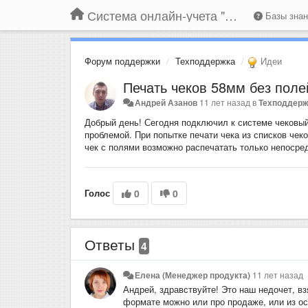
Система онлайн-учета "Большая Птица"
Базы зна
Форум поддержки
Техподдержка
Идеи
Печать чеков 58мм без поле
Андрей Азанов
11 лет назад
в
Техподдер
Добрый день! Сегодня подключил к системе чековый
проблемой. При попытке печати чека из списков чек
чек с полями возможно распечатать только непосре
Голос
0
0
Ответы
4
Елена (Менеджер продукта)
11 лет назад
Андрей, здравствуйте! Это наш недочет, вз
формате можно или про продаже, или из о