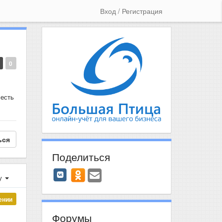
Вход / Регистрация
0
 есть
ься
Поделиться
у
ении
Форумы