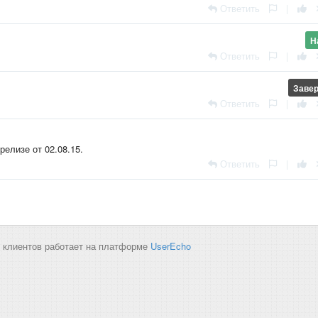
Ответить
|
Н
Ответить
|
Заве
Ответить
|
елизе от 02.08.15.
Ответить
|
 клиентов работает на платформе
UserEcho