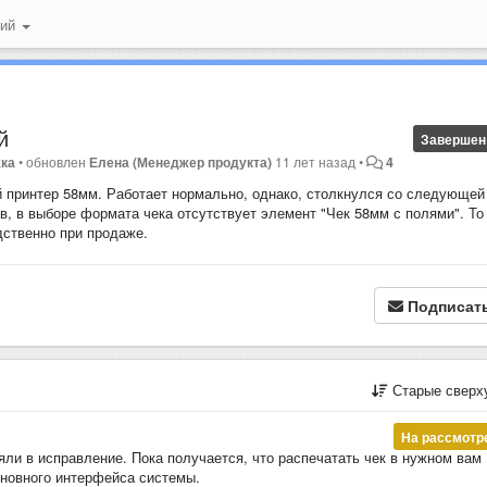
ний
й
Завершен
жка
•
обновлен
Елена (Менеджер продукта)
11 лет назад
•
4
 принтер 58мм. Работает нормально, однако, столкнулся со следующей
ов, в выборе формата чека отсутствует элемент "Чек 58мм с полями". То
дственно при продаже.
Подписат
Старые сверх
На рассмотр
яли в исправление. Пока получается, что распечатать чек в нужном вам
сновного интерфейса системы.