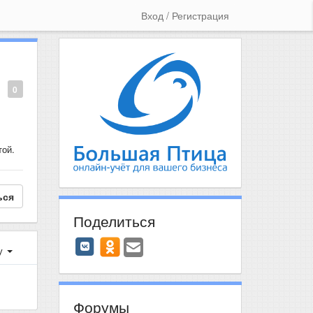
Вход / Регистрация
0
той.
ься
Поделиться
у
Форумы