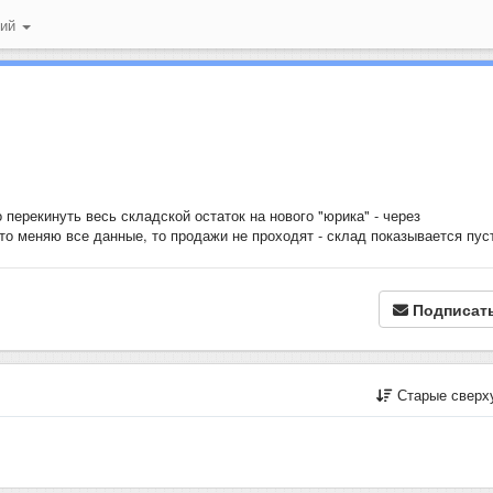
ний
ерекинуть весь складской остаток на нового "юрика" - через
о меняю все данные, то продажи не проходят - склад показывается пус
Подписат
Старые сверх