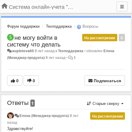
Система онлайн-учета "Большая Птица"
Форум поддержки
Техподдержка
Вопросы
не могу войти в
На рассмотрении
0
систему что делать
suplotova65
8 лет назад
в
Техподдержка
•
обновлен
Елена
(Менеджер продукта)
8 лет назад
•
1
0
0
Подписаться
Ответы
1
Старые сверху
Елена (Менеджер продукта)
8 лет
На рассмотрении
назад
Здравствуйте!