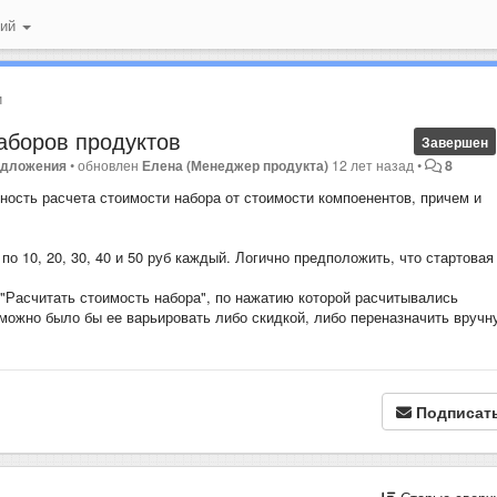
ний
и
аборов продуктов
Завершен
едложения
•
обновлен
Елена (Менеджер продукта)
12 лет назад
•
8
ность расчета стоимости набора от стоимости компоенентов, причем и
й по 10, 20, 30, 40 и 50 руб каждый. Логично предположить, что стартовая
 "Расчитать стоимость набора", по нажатию которой расчитывались
 можно было бы ее варьировать либо скидкой, либо переназначить вручн
Подписат