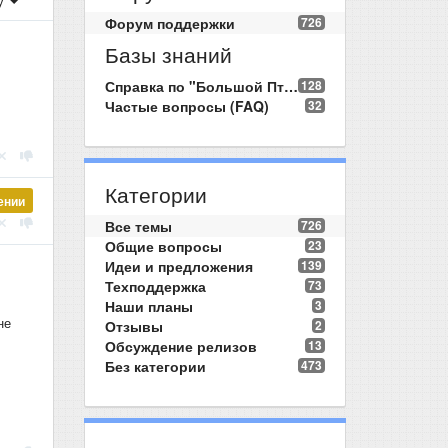
у
Форум поддержки
726
Базы знаний
Справка по "Большой Птице"
128
Частые вопросы (FAQ)
32
Категории
ении
Все темы
726
Общие вопросы
23
Идеи и предложения
139
Техподдержка
73
Наши планы
3
не
Отзывы
2
Обсуждение релизов
13
Без категории
473