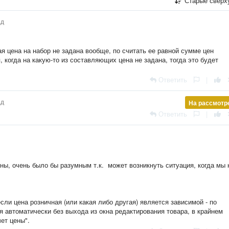
Старые сверх
ад
я цена на набор не задана вообще, по считать ее равной сумме цен
 когда на какую-то из составляющих цена не задана, тогда это будет
Ответить
|
ад
На рассмотр
Ответить
|
ны, очень было бы разумным т.к. может возникнуть ситуация, когда мы 
сли цена розничная (или какая либо другая) является зависимой - по
 автоматически без выхода из окна редактирования товара, в крайнем
ет цены".