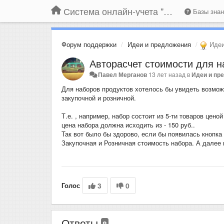
Система онлайн-учета "Большая Птица"
Базы зна
Форум поддержки
Идеи и предложения
Иде
Авторасчет стоимости для н
Павел Мерганов
13 лет назад
в
Идеи и пр
Для наборов продуктов хотелось бы увидеть возмож
закупочной и розничной.
Т.е. , например, набор состоит из 5-ти товаров цено
цена набора должна исходить из - 150 руб..
Так вот было бы здорово, если бы появилась кнопка
Закупочная и Розничная стоимость набора. А далее
Голос
3
0
Ответы
8