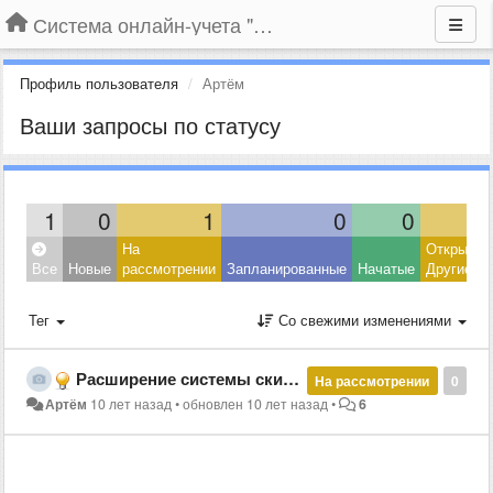
Система онлайн-учета "Большая Птица"
Профиль пользователя
Артём
Ваши запросы по статусу
1
0
1
0
0
На
Открытые
Все
Новые
рассмотрении
Запланированные
Начатые
Другие
Тег
Со свежими изменениями
Расширение системы скидок
На рассмотрении
0
Артём
10 лет назад
•
обновлен
10 лет назад
•
6