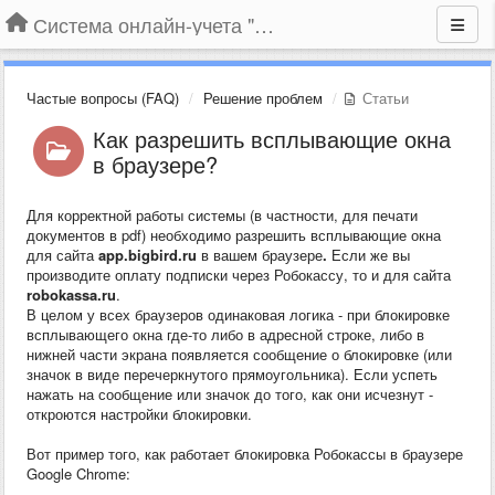
Система онлайн-учета "Большая Птица"
Частые вопросы (FAQ)
Решение проблем
Статьи
Как разрешить всплывающие окна
в браузере?
Для корректной работы системы (в частности, для печати
документов в pdf) необходимо разрешить всплывающие окна
для сайта
app.bigbird.ru
в вашем браузере
.
Если же вы
производите оплату подписки через Робокассу, то и для сайта
robokassa.ru
.
В целом у всех браузеров одинаковая логика - при блокировке
всплывающего окна где-то либо в адресной строке, либо в
нижней части экрана появляется сообщение о блокировке (или
значок в виде перечеркнутого прямоугольника). Если успеть
нажать на сообщение или значок до того, как они исчезнут -
откроются настройки блокировки.
Вот пример того, как работает блокировка Робокассы в браузере
Google Chrome: