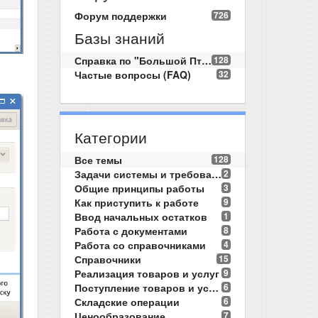
Форум поддержки
726
Базы знаний
Справка по "Большой Птице"
128
Частые вопросы (FAQ)
32
Категории
Все темы
128
Задачи системы и требования
2
Общие принципы работы
3
Как приступить к работе
9
Ввод начальных остатков
1
Работа с документами
8
Работа со справочниками
4
Справочники
15
Реализация товаров и услуг
9
Поступление товаров и услуг
6
Складские операции
6
Ценообразование
7