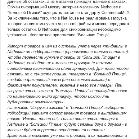
данные об остатках, а из магазина приходят данные о заказах.
Обмен информацией между интернет-магазином Nethouse и
“Большой Птицей” осуществляется по стандарту CommerceML2.
За исключением того, что в NetHouse не реализована загрузка
товаров из системы учета через xml-файлы и можно передавать
только остатки. В Nethouse для синхронизации необходимо
установить бесплатное приложение "Большая Птица".
Импорт товаров и цен из системы учета через xml-файлы в
Nethouse не поддерживается
(принимаются только остатки).
Чтобы перенести нужные товары из "Большой Птицы" в
Nethouse, создайте их в магазине вручную (с точным
совпадением наименований и/или артикулов). Для того чтобы
связать их с существующими товарами в "Большой Птице",
создайте фиктивный заказ (или несколько заказов) с
фиктивным покупателем, включив в него все товары. При
загрузке этого заказа в "Большую Птицу" используйте поиск
по наименованию и/или артикулу, чтобы исключить
дублирование номенклатуры.
На вкладке "Загрузка заказов" в
"Большой Птице"
выберите
подходящий вариант сопоставления товаров в выпадающем
списке "Искать товар по". Только после этого товары в
Nethouse и "Большой Птице" будут связаны друг с другом - в
магазин будут корректно передаваться остатки.
Даже если в магазине уже есть товары, и их наименования и