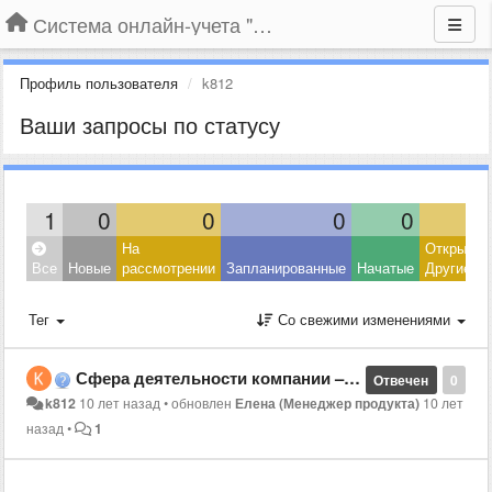
Система онлайн-учета "Большая Птица"
Профиль пользователя
k812
Ваши запросы по статусу
1
0
0
0
0
На
Открытые
Все
Новые
рассмотрении
Запланированные
Начатые
Другие
Тег
Со свежими изменениями
Сфера деятельности компании – прокат оборудования
Отвечен
0
k812
10 лет назад
•
обновлен
Елена (Менеджер продукта)
10 лет
назад
•
1