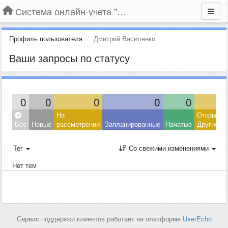
Система онлайн-учета "Большая Птица"
Профиль пользователя
Дмитрий Василенко
Ваши запросы по статусу
0
0
0
0
0
На
Открытые
Все
Новые
рассмотрении
Запланированные
Начатые
Другие
Тег
Со свежими изменениями
Нет тем
Сервис поддержки клиентов работает на платформе
UserEcho