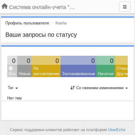
Система онлайн-учета "Большая Птица"
Профиль пользователя
Kesha
Ваши запросы по статусу
0
0
0
0
0
На
Открытые
Все
Новые
рассмотрении
Запланированные
Начатые
Другие
Тег
Со свежими изменениями
Нет тем
Сервис поддержки клиентов работает на платформе
UserEcho