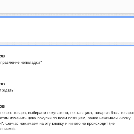
ов
справление неполадки?
ов
м ждать!
ов
ового товара, выбираем покупателя, поставщика, товар из базы товаро
хотим изменить цену покупки по всем позициям, ранее нажимали кнопку
". Сейчас нажимаем на эту кнопку и ничего не происходит (не
ениями).