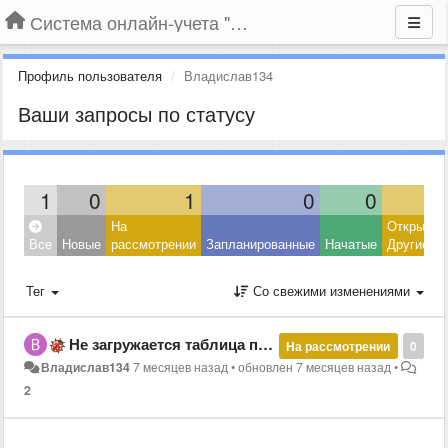
Система онлайн-учета "Большая Птица"
Профиль пользователя
Владислав134
Ваши запросы по статусу
1
0
1
0
0
На
Открытые
Все
Новые
рассмотрении
Запланированные
Начатые
Другие
Тег
Со свежими изменениями
Не загружается таблица при выборе пункта "тип цен"
На рассмотрении
0
Владислав134
7 месяцев назад
•
обновлен
7 месяцев назад
•
2