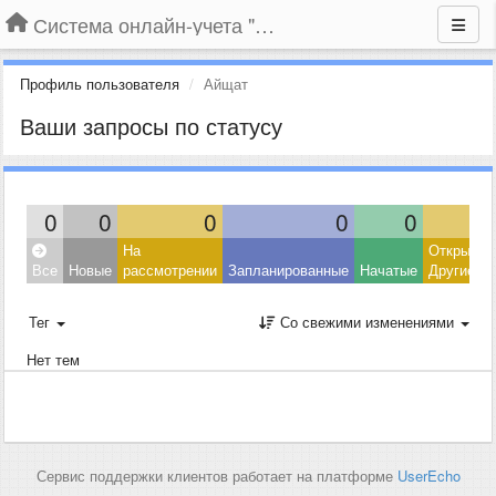
Система онлайн-учета "Большая Птица"
Профиль пользователя
Айщат
Ваши запросы по статусу
0
0
0
0
0
На
Открытые
Все
Новые
рассмотрении
Запланированные
Начатые
Другие
Тег
Со свежими изменениями
Нет тем
Сервис поддержки клиентов работает на платформе
UserEcho