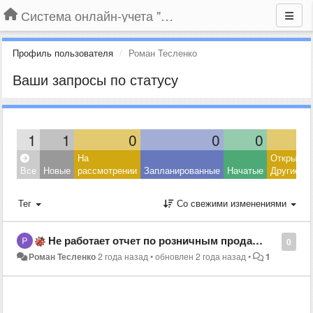
Система онлайн-учета "Большая Птица"
Профиль пользователя
Роман Тесленко
Ваши запросы по статусу
1
1
0
0
0
На
Открытые
Все
Новые
рассмотрении
Запланированные
Начатые
Другие
Тег
Со свежими изменениями
Не работает отчет по розничным продажам
0
Роман Тесленко
2 года назад
•
обновлен
2 года назад
•
1