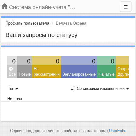
Система онлайн-учета "Большая Птица"
Профиль пользователя
Беляева Оксана
Ваши запросы по статусу
0
0
0
0
0
На
Открытые
Все
Новые
рассмотрении
Запланированные
Начатые
Другие
Тег
Со свежими изменениями
Нет тем
Сервис поддержки клиентов работает на платформе
UserEcho