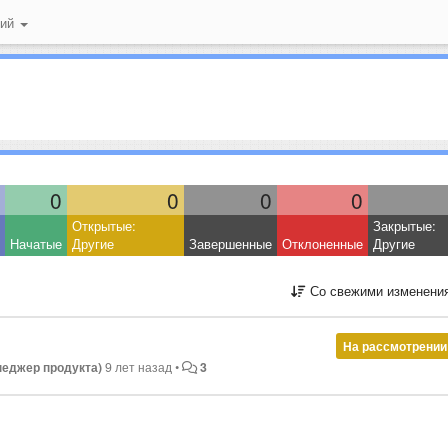
ний
0
0
0
0
Открытые:
Закрытые:
Начатые
Другие
Завершенные
Отклоненные
Другие
Со свежими изменени
На рассмотрении
неджер продукта)
9 лет назад
•
3