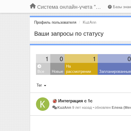
Система онлайн-учета "Большая Птица"
Базы зна
Профиль пользователя
KuzAnn
Ваши запросы по статусу
1
0
1
0
На
Все
Новые
рассмотрении
Запланированные
Тег
Интеграция с 1с
KuzAnn
9 лет назад
•
обновлен
Елена (Ме