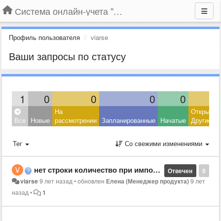
Система онлайн-учета "Большая Птица"
Профиль пользователя
viarse
Ваши запросы по статусу
1
0
0
0
0
На
Открытые
Все
Новые
рассмотрении
Запланированные
Начатые
Другие
Тег
Со свежими изменениями
нет строки количество при импорте
Отвечен
0
viarse
9 лет назад
•
обновлен
Елена (Менеджер продукта)
9 лет
назад
•
1